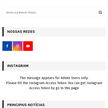
S
e
a
S
r
c
NOSSAS REDES
E
h
f
A
o
r
R
:
C
INSTAGRAM
H
This message appears for Admin Users only:
Please fill the Instagram Access Token. You can get Instagram
Access Token by go to
this page
PRINCIPAIS NOTÍCIAS