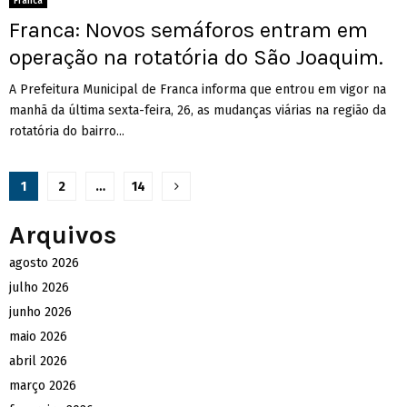
Franca
Franca: Novos semáforos entram em
operação na rotatória do São Joaquim.
A Prefeitura Municipal de Franca informa que entrou em vigor na
manhã da última sexta-feira, 26, as mudanças viárias na região da
rotatória do bairro...
Paginação
1
2
…
14
de
Arquivos
posts
agosto 2026
julho 2026
junho 2026
maio 2026
abril 2026
março 2026