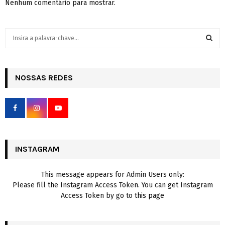
Nenhum comentário para mostrar.
S
e
a
S
r
c
NOSSAS REDES
E
h
f
A
o
r
R
:
C
INSTAGRAM
H
This message appears for Admin Users only:
Please fill the Instagram Access Token. You can get Instagram
Access Token by go to
this page