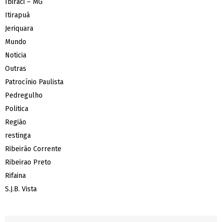
Ibiraci – MG
Itirapuã
Jeriquara
Mundo
Noticia
Outras
Patrocínio Paulista
Pedregulho
Politica
Região
restinga
Ribeirão Corrente
Ribeirao Preto
Rifaina
S.J.B. Vista