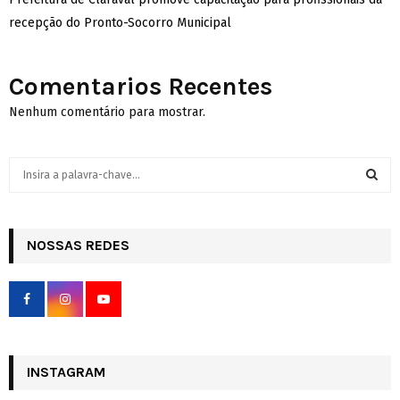
recepção do Pronto-Socorro Municipal
Comentarios Recentes
Nenhum comentário para mostrar.
S
e
a
S
r
c
NOSSAS REDES
E
h
f
A
o
r
R
:
C
INSTAGRAM
H