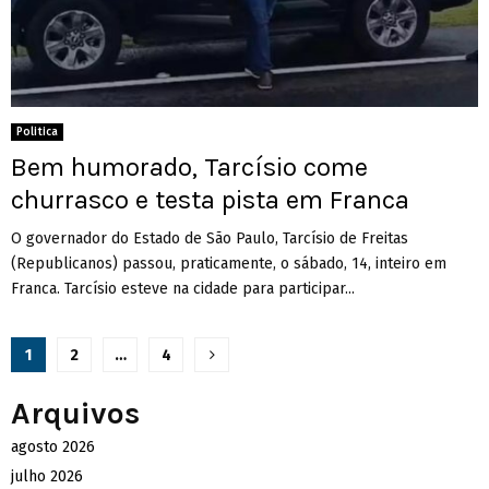
Politica
Bem humorado, Tarcísio come
churrasco e testa pista em Franca
O governador do Estado de São Paulo, Tarcísio de Freitas
(Republicanos) passou, praticamente, o sábado, 14, inteiro em
Franca. Tarcísio esteve na cidade para participar...
Paginação
1
2
…
4
de
Arquivos
posts
agosto 2026
julho 2026