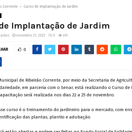
o Corrente
Curso de Implantação de Jardim
 de Implantação de Jardim
marães
novembro 21, 2023
0
419
LHAR
0
Municipal de Ribeirão Corrente, por meio da Secretaria de Agricu
idariedade, em parceria com o Senar, está realizando o Curso d
capacitação será realizada nos dias 22 a 25 de novembro.
esse curso é o treinamento do jardineiro para o mercado, com e
dentificação das plantas, plantio e adubação.
 já estão abertas e podem ser feitas no Fundo Social de Solidari