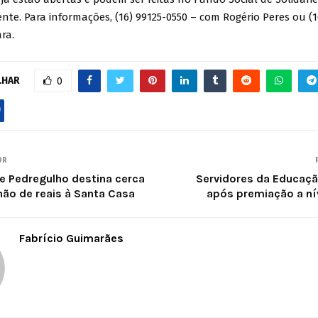
ente. Para informações, (16) 99125-0550 – com Rogério Peres ou (1
ra.
LHAR
0
OR
de Pedregulho destina cerca
Servidores da Educaç
hão de reais à Santa Casa
após premiação a nív
Fabrício Guimarães