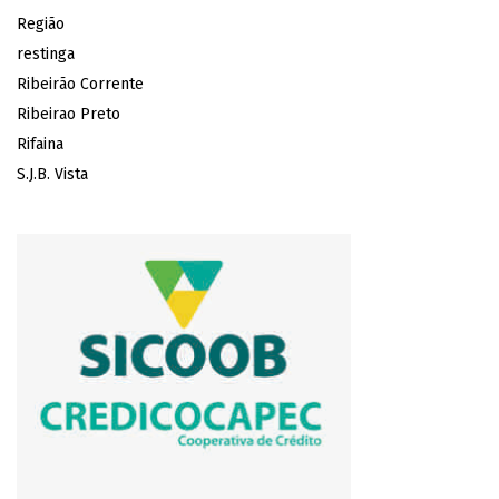
Região
restinga
Ribeirão Corrente
Ribeirao Preto
Rifaina
S.J.B. Vista