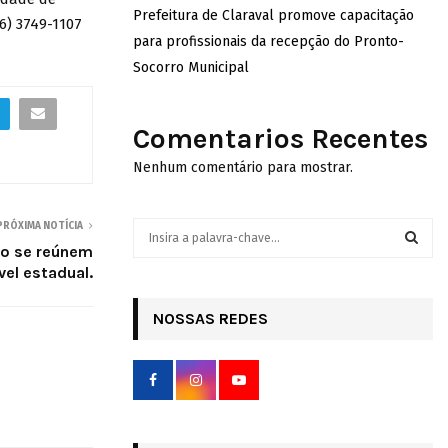
Prefeitura de Claraval promove capacitação
6) 3749-1107
para profissionais da recepção do Pronto-
Socorro Municipal
Comentarios Recentes
Nenhum comentário para mostrar.
PRÓXIMA NOTÍCIA
S
e
ão se reúnem
a
el estadual.
S
r
c
NOSSAS REDES
E
h
f
A
o
r
R
:
C