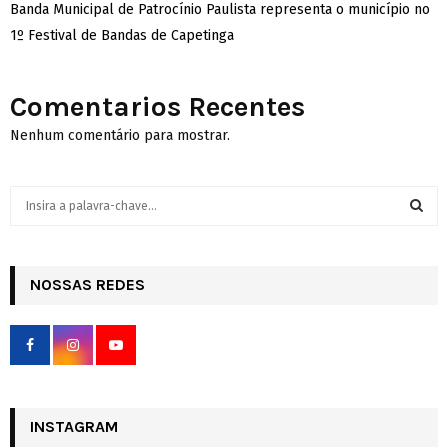
Banda Municipal de Patrocínio Paulista representa o município no
1º Festival de Bandas de Capetinga
Comentarios Recentes
Nenhum comentário para mostrar.
S
e
a
S
r
c
NOSSAS REDES
E
h
f
A
o
r
R
:
C
INSTAGRAM
H