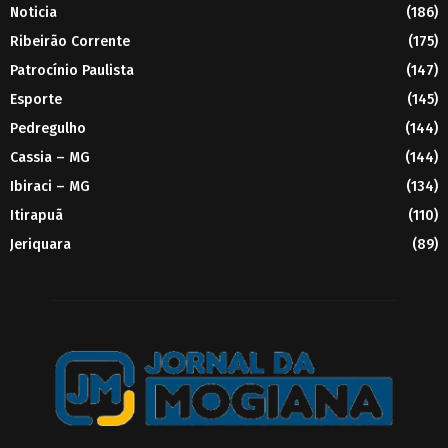
Noticia
(186)
Ribeirão Corrente
(175)
Patrocínio Paulista
(147)
Esporte
(145)
Pedregulho
(144)
Cassia – MG
(144)
Ibiraci – MG
(134)
Itirapuã
(110)
Jeriquara
(89)