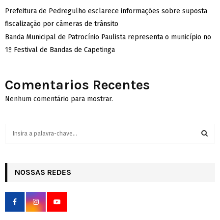
Prefeitura de Pedregulho esclarece informações sobre suposta
fiscalização por câmeras de trânsito
Banda Municipal de Patrocínio Paulista representa o município no
1º Festival de Bandas de Capetinga
Comentarios Recentes
Nenhum comentário para mostrar.
S
e
a
S
r
c
NOSSAS REDES
E
h
f
A
o
r
R