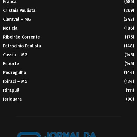
Franca
(585)
Cristais Paulista
(269)
Claraval – MG
(242)
Noticia
(186)
Ribeirão Corrente
(175)
Patrocínio Paulista
(148)
Cassia – MG
(145)
Esporte
(145)
Pedregulho
(144)
Ibiraci – MG
(134)
Itirapuã
(111)
Jeriquara
(90)