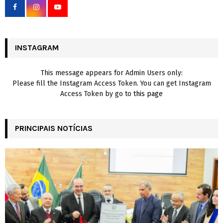
o
r
R
:
C
INSTAGRAM
H
This message appears for Admin Users only:
Please fill the Instagram Access Token. You can get Instagram
Access Token by go to
this page
PRINCIPAIS NOTÍCIAS