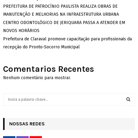
PREFEITURA DE PATROCÍNIO PAULISTA REALIZA OBRAS DE
MANUTENÇÃO E MELHORIAS NA INFRAESTRUTURA URBANA
CENTRO ODONTOLÓGICO DE JERIQUARA PASSA A ATENDER EM
NOVOS HORÁRIOS
Prefeitura de Claraval promove capacitação para profissionais da
recepção do Pronto-Socorro Municipal
Comentarios Recentes
Nenhum comentário para mostrar.
S
e
a
S
r
c
NOSSAS REDES
E
h
f
A