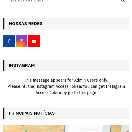
e
a
S
r
c
NOSSAS REDES
E
h
f
A
o
r
R
:
C
INSTAGRAM
H
This message appears for Admin Users only:
Please fill the Instagram Access Token. You can get Instagram
Access Token by go to
this page
PRINCIPAIS NOTÍCIAS