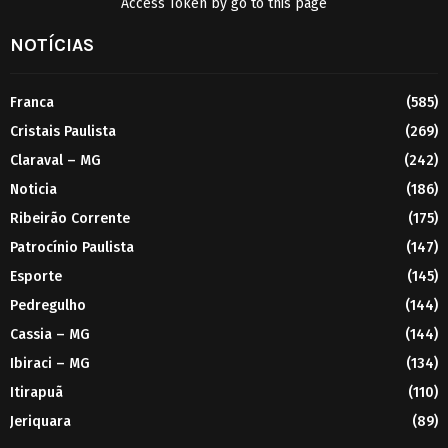
Access Token by go to
this page
NOTÍCIAS
Franca
(585)
Cristais Paulista
(269)
Claraval – MG
(242)
Noticia
(186)
Ribeirão Corrente
(175)
Patrocínio Paulista
(147)
Esporte
(145)
Pedregulho
(144)
Cassia – MG
(144)
Ibiraci – MG
(134)
Itirapuã
(110)
Jeriquara
(89)