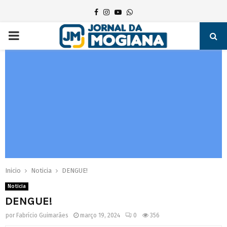
Facebook
Instagram
Youtube
Whatsapp
PRIMARY
MENU
Inicio
Noticia
DENGUE!
Noticia
DENGUE!
por
Fabrício Guimarães
março 19, 2024
0
356