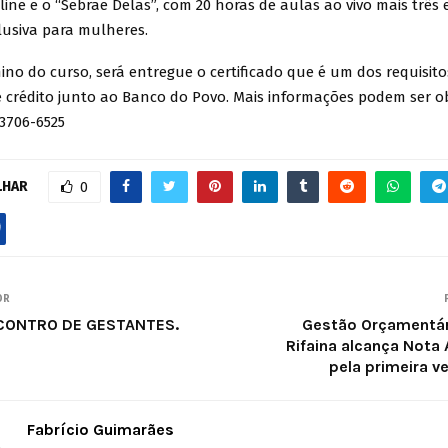
ine e o “Sebrae Delas”, com 20 horas de aulas ao vivo mais três
lusiva para mulheres.
o curso, será entregue o certificado que é um dos requisito
de crédito junto ao Banco do Povo. Mais informações podem ser o
 3706-6525
LHAR
0
OR
ENCONTRO DE GESTANTES.
Gestão Orçamentári
Rifaina alcança Nota
pela primeira ve
Fabrício Guimarães