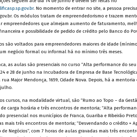
s seguem até dia 14 de junho e devem ser feitas no
ficasp.sp.gov.br
. No momento de entrar no site, a pessoa precis
 gov.br. Os módulos tratam de empreendedorismo e trazem mento
ar empreendedores que almejam aumento de faturamento, melh
inanceira e possibilidade de pedido de crédito pelo Banco do Po
ão voltados para empreendedores maiores de idade (mínimo
m negócio formal ou informal há no mínimo três meses.
s aulas são presenciais no curso “Alta performance do seu 
s 24 e 28 de junho na Incubadora de Empresa de Base Tecnológic
a rua Major Mendonça, 1659, Cidade Nova. Depois, há a mentoria 
 julho.
rsos, na modalidade virtual, são “Rumo ao Topo – da Gestão
 de carga horária e três encontros de mentoria; “Alta performa
do presencial nos municípios de Franca, Guariba e Ribeirão Pret
as mais três encontros de mentoria; “Desvendando o crédito + 
o de Negócios”, com 7 horas de aulas gravadas mais três encontr