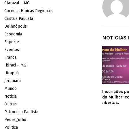
Claraval – MG
Corridas Hípicas Regionais
Cristais Paulista
Delfinópolis
Economia
NOTICIAS
Esporte
Eventos
Franca
Ibiraci – MG
Itirapuã
Jeriquara
Mundo
Inscrições p
Noticia
da Mulher’ c
abertas.
Outras
Patrocínio Paulista
Pedregulho
Politica