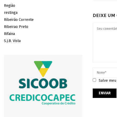
Região
restinga
DEIXE UM
Ribeirão Corrente
Ribeirao Preto
Rifaina
S.J.B. Vista
Salve meu 