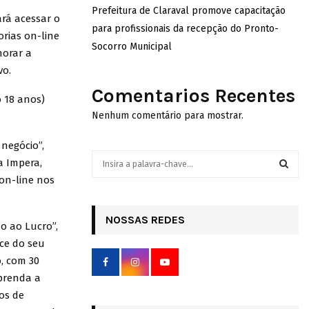
Prefeitura de Claraval promove capacitação
ará acessar o
para profissionais da recepção do Pronto-
rias on-line
Socorro Municipal
orar a
vo.
Comentarios Recentes
 18 anos)
Nenhum comentário para mostrar.
negócio”,
S
a Impera,
e
on-line nos
a
S
r
c
NOSSAS REDES
E
 ao Lucro”,
h
nce do seu
f
A
o
o, com 30
r
R
Aprenda a
:
os de
C