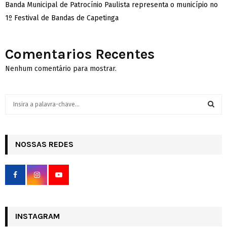
Banda Municipal de Patrocínio Paulista representa o município no
1º Festival de Bandas de Capetinga
Comentarios Recentes
Nenhum comentário para mostrar.
S
e
a
S
r
c
NOSSAS REDES
E
h
f
A
o
r
R
:
C
INSTAGRAM
H