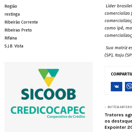
Líder brasil
Região
comercializa 
restinga
comercializa
Ribeirão Corrente
como ipê, ma
Ribeirao Preto
comercializaç
Rifaina
S.J.B. Vista
Sua matriz es
(SP), Itaju (S
COMPARTI
NOTÍCIA ANTERI
Tratores ag
os destaque
Expointer 2