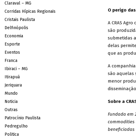
Claraval – MG
O perigo das
Corridas Hípicas Regionais
Cristais Paulista
A CRAS Agro 
Delfinópolis
são produzida
Economia
submetidas ao
Esporte
delas permit
Eventos
que as produ
Franca
A companhia a
Ibiraci – MG
são aquelas 
Itirapuã
menor produti
Jeriquara
disseminação
Mundo
Sobre a CRAS
Noticia
Outras
Fundada em 20
Patrocínio Paulista
commodities 
Pedregulho
beneficiadas e
Politica