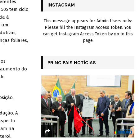
erentes
INSTAGRAM
 505 tem ciclo
H
cia à
This message appears for Admin Users only:
r um
Please fill the Instagram Access Token. You
dutivas,
can get Instagram Access Token by go to
this
ças foliares,
page
 os
PRINCIPAIS NOTÍCIAS
o, aumento do
 de
osição,
idação. A
aspecto
udam na
terol.