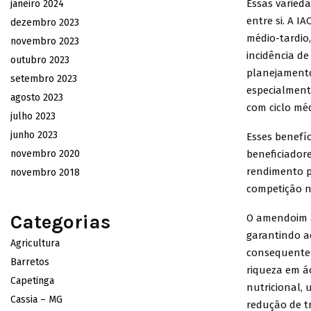
Essas varied
janeiro 2024
entre si. A I
dezembro 2023
médio-tardio,
novembro 2023
incidência de
outubro 2023
planejamento
setembro 2023
especialmente
agosto 2023
com ciclo méd
julho 2023
junho 2023
Esses benefí
novembro 2020
beneficiador
rendimento p
novembro 2018
competição na
Categorias
O amendoim a
garantindo a
Agricultura
consequentem
Barretos
riqueza em á
Capetinga
nutricional,
Cassia – MG
redução de t