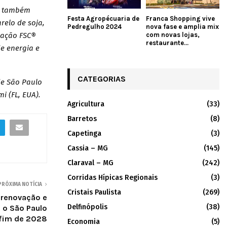
sa também
Festa Agropécuaria de
Franca Shopping vive
relo de soja,
Pedregulho 2024
nova fase e amplia mix
com novas lojas,
cação FSC®
restaurante...
e energia e
CATEGORIAS
de São Paulo
mi (FL, EUA).
Agricultura
(33)
Barretos
(8)
Capetinga
(3)
Cassia – MG
(145)
Claraval – MG
(242)
Corridas Hípicas Regionais
(3)
PRÓXIMA NOTÍCIA
Cristais Paulista
(269)
 renovação e
Delfinópolis
(38)
 o São Paulo
 fim de 2028
Economia
(5)