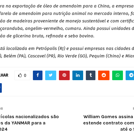
eira na exportação de óleo de amendoim para a China, a empre
farelo de amendoim para nutrição animal no mercado interno, fa
ção de madeiras proveniente de manejo sustentável e com certifi
çaranduba, angelim-vermelho, cumaru. Ainda possui unidades d
ão de glicerina bruta, refinada e sebo bovino.
tá localizada em Petrópolis (RJ) e possui empresas nas cidades 
P), Belém (PA), Cascavel (PR), Rio Verde (GO), Pequim (China) e Mia
LHAR
0
OR
rícolas nacionalizados são
William Gomes assina
s da YANMAR para a
estende contrato com
024
até o