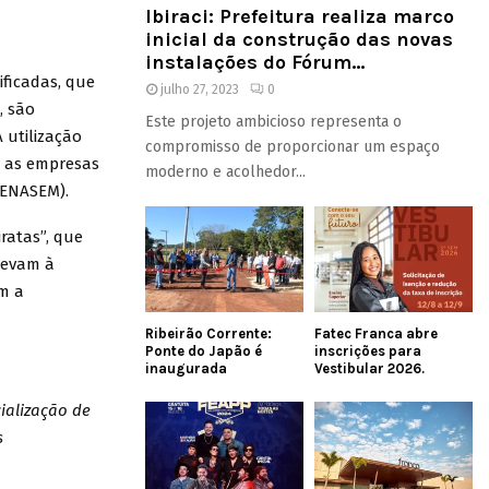
Ibiraci: Prefeitura realiza marco
inicial da construção das novas
instalações do Fórum...
ficadas, que
julho 27, 2023
0
, são
Este projeto ambicioso representa o
 utilização
compromisso de proporcionar um espaço
, as empresas
moderno e acolhedor...
RENASEM).
ratas”, que
levam à
am a
Ribeirão Corrente:
Fatec Franca abre
Ponte do Japão é
inscrições para
inaugurada
Vestibular 2026.
ialização de
s