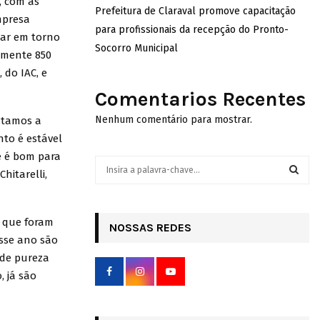
, com as
Prefeitura de Claraval promove capacitação
mpresa
para profissionais da recepção do Pronto-
tar em torno
Socorro Municipal
amente 850
 do IAC, e
Comentarios Recentes
Nenhum comentário para mostrar.
ntamos a
nto é estável
e é bom para
S
hitarelli,
e
a
S
r
 que foram
c
NOSSAS REDES
E
h
sse ano são
f
A
e de pureza
o
, já são
r
R
:
C