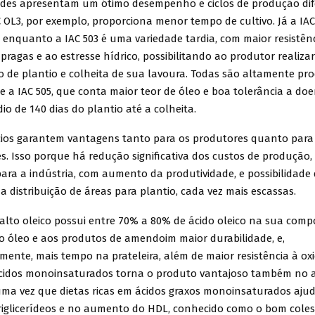
ades apresentam um ótimo desempenho e ciclos de produção dif
AC OL3, por exemplo, proporciona menor tempo de cultivo. Já a IAC
 enquanto a IAC 503 é uma variedade tardia, com maior resistên
 pragas e ao estresse hídrico, possibilitando ao produtor realiza
 de plantio e colheita de sua lavoura. Todas são altamente pro
 a IAC 505, que conta maior teor de óleo e boa tolerância a doen
io de 140 dias do plantio até a colheita.
cios garantem vantagens tanto para os produtores quanto para
es. Isso porque há redução significativa dos custos de produçã
ara a indústria, com aumento da produtividade, e possibilidade
 distribuição de áreas para plantio, cada vez mais escassas.
lto oleico possui entre 70% a 80% de ácido oleico na sua comp
o óleo e aos produtos de amendoim maior durabilidade, e,
ente, mais tempo na prateleira, além de maior resistência à ox
cidos monoinsaturados torna o produto vantajoso também no 
 uma vez que dietas ricas em ácidos graxos monoinsaturados aj
riglicerídeos e no aumento do HDL, conhecido como o bom coles