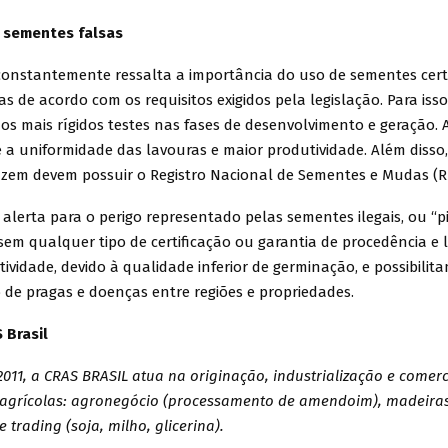
 sementes falsas
constantemente ressalta a importância do uso de sementes certi
s de acordo com os requisitos exigidos pela legislação. Para isso
s mais rígidos testes nas fases de desenvolvimento e geração. A
e a uniformidade das lavouras e maior produtividade. Além disso
zem devem possuir o Registro Nacional de Sementes e Mudas (
lerta para o perigo representado pelas sementes ilegais, ou “pi
sem qualquer tipo de certificação ou garantia de procedência e 
vidade, devido à qualidade inferior de germinação, e possibilit
 de pragas e doenças entre regiões e propriedades.
 Brasil
11, a CRAS BRASIL atua na originação, industrialização e comerc
agrícolas: agronegócio (processamento de amendoim), madeira
 trading (soja, milho, glicerina).