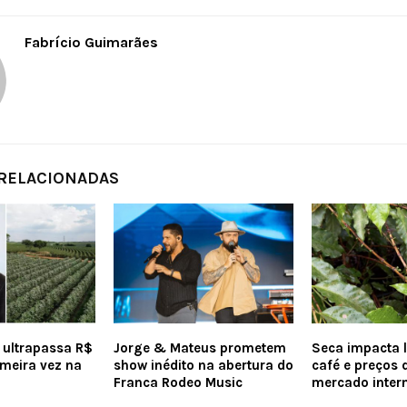
Fabrício Guimarães
 RELACIONADAS
 ultrapassa R$
Jorge & Mateus prometem
Seca impacta 
imeira vez na
show inédito na abertura do
café e preços
Franca Rodeo Music
mercado inter