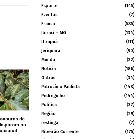
Esporte
(145)
Eventos
(7)
Franca
(585)
Ibiraci – MG
(134)
Itirapuã
(111)
Jeriquara
(90)
Mundo
(32)
Noticia
(186)
Outras
(34)
Patrocínio Paulista
(148)
Pedregulho
(144)
Politica
(37)
Região
(29)
lavouras de
restinga
(7)
 disparam no
nacional
Ribeirão Corrente
(175)