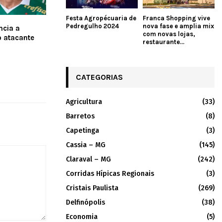
Festa Agropécuaria de
Franca Shopping vive
Pedregulho 2024
nova fase e amplia mix
ncia a
com novas lojas,
o atacante
restaurante...
CATEGORIAS
Agricultura
(33)
Barretos
(8)
Capetinga
(3)
Cassia – MG
(145)
Claraval – MG
(242)
Corridas Hípicas Regionais
(3)
Cristais Paulista
(269)
Delfinópolis
(38)
Economia
(5)