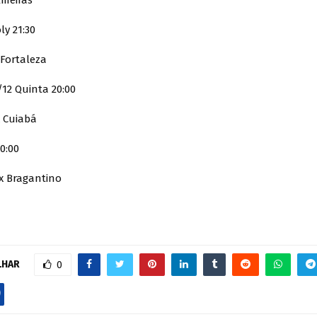
lmeiras
ly 21:30
 Fortaleza
12 Quinta 20:00
 Cuiabá
0:00
 x Bragantino
LHAR
0