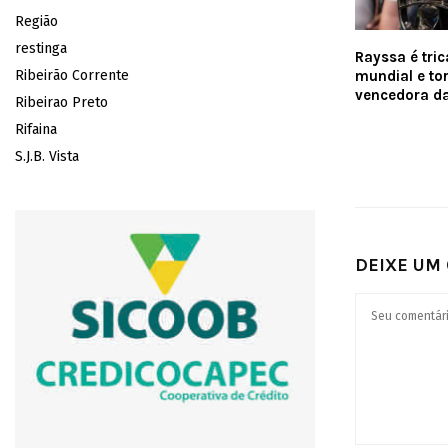
Região
restinga
Rayssa é tri
Ribeirão Corrente
mundial e to
vencedora d
Ribeirao Preto
Rifaina
S.J.B. Vista
DEIXE UM