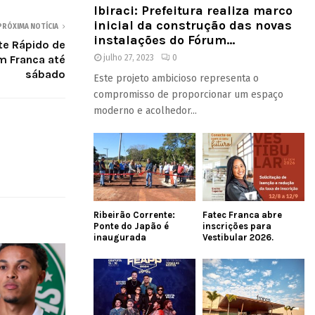
Ibiraci: Prefeitura realiza marco
inicial da construção das novas
PRÓXIMA NOTÍCIA
instalações do Fórum...
e Rápido de
m Franca até
julho 27, 2023
0
sábado
Este projeto ambicioso representa o
compromisso de proporcionar um espaço
moderno e acolhedor...
Ribeirão Corrente:
Fatec Franca abre
Ponte do Japão é
inscrições para
inaugurada
Vestibular 2026.