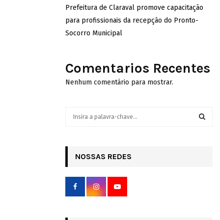
Prefeitura de Claraval promove capacitação
para profissionais da recepção do Pronto-
Socorro Municipal
Comentarios Recentes
Nenhum comentário para mostrar.
S
e
a
S
r
c
NOSSAS REDES
E
h
f
A
o
r
R
:
C