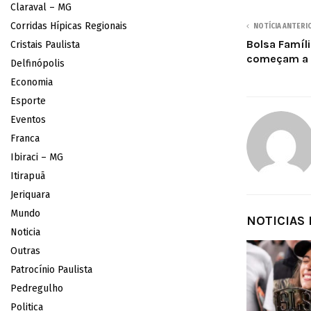
Claraval – MG
Corridas Hípicas Regionais
NOTÍCIA ANTERI
Bolsa Famíl
Cristais Paulista
começam a s
Delfinópolis
Economia
Esporte
Eventos
Franca
Ibiraci – MG
Itirapuã
Jeriquara
Mundo
NOTICIAS
Noticia
Outras
Patrocínio Paulista
Pedregulho
Politica