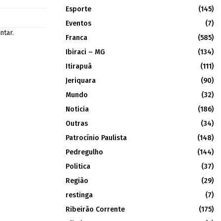
Esporte
(145)
Eventos
(7)
ntar.
Franca
(585)
Ibiraci – MG
(134)
Itirapuã
(111)
Jeriquara
(90)
Mundo
(32)
Noticia
(186)
Outras
(34)
Patrocínio Paulista
(148)
Pedregulho
(144)
Politica
(37)
Região
(29)
restinga
(7)
Ribeirão Corrente
(175)