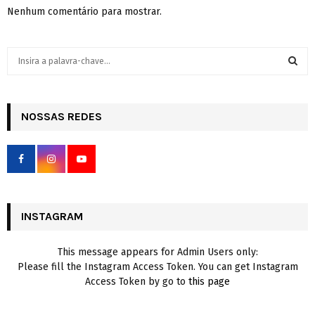
Nenhum comentário para mostrar.
S
e
a
S
r
c
NOSSAS REDES
E
h
f
A
o
r
R
:
C
INSTAGRAM
H
This message appears for Admin Users only:
Please fill the Instagram Access Token. You can get Instagram
Access Token by go to
this page