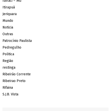
Ibiraci – MG
Itirapuã
Jeriquara
Mundo
Noticia
Outras
Patrocínio Paulista
Pedregulho
Politica
Região
restinga
Ribeirão Corrente
Ribeirao Preto
Rifaina
S.J.B. Vista