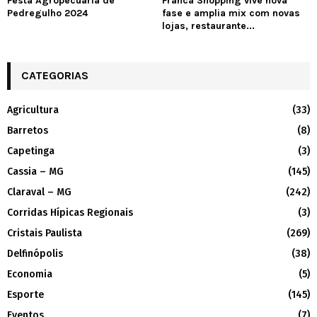
Festa Agropécuaria de
Franca Shopping vive nova
Pedregulho 2024
fase e amplia mix com novas
lojas, restaurante...
CATEGORIAS
Agricultura
(33)
Barretos
(8)
Capetinga
(3)
Cassia – MG
(145)
Claraval – MG
(242)
Corridas Hípicas Regionais
(3)
Cristais Paulista
(269)
Delfinópolis
(38)
Economia
(5)
Esporte
(145)
Eventos
(7)