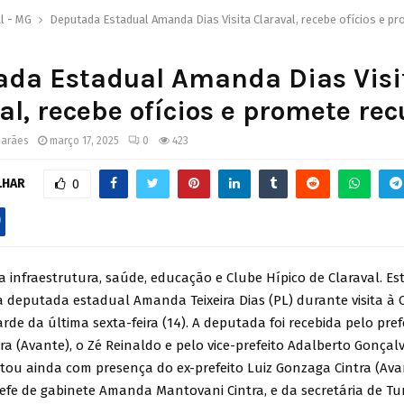
l - MG
Deputada Estadual Amanda Dias Visita Claraval, recebe ofícios e p
ada Estadual Amanda Dias Visi
al, recebe ofícios e promete rec
marães
março 17, 2025
0
423
LHAR
0
 infraestrutura, saúde, educação e Clube Hípico de Claraval. Es
 deputada estadual Amanda Teixeira Dias (PL) durante visita à C
arde da última sexta-feira (14). A deputada foi recebida pelo pref
ra (Avante), o Zé Reinaldo e pelo vice-prefeito Adalberto Gonçalv
tou ainda com presença do ex-prefeito Luiz Gonzaga Cintra (Avan
efe de gabinete Amanda Mantovani Cintra, e da secretária de Tu