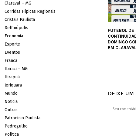
Claraval – MG
Corridas Hípicas Regionais
Cristais Paulista
Delfinópolis
FUTEBOL DE
Economia
CONTINUIDA
DOMINGO CO
Esporte
EM CLARAVA
Eventos
Franca
Ibiraci – MG
Itirapuã
Jeriquara
DEIXE UM
Mundo
Noticia
Outras
Patrocínio Paulista
Pedregulho
Politica