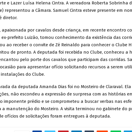
rte e Lazer Luísa Helena Cintra. A vereadora Roberta Sobrinha d
de) representou a Câmara. Samuel Cintra esteve presente em no
 diretor.
 apaixonada por cavalos desde criança, em recente encontro co
 ex-prefeito Luizão, tomou conhecimento da existência das corri
tou ao receber o convite de Zé Reinaldo para conhecer o Clube H
eitou de pronto. A deputada foi recebida no Clube, conheceu a h
 encantou pelo porte dos cavalos que participam das corridas. S
ocasião para apresentar ofício solicitando recursos a serem uti
 instalações do Clube.
rada da deputada Amanda Dias foi no Mosteiro de Claraval. El
ações, não escondeu a expressão de surpresa com as histórias e
o imponente prédio e se comprometeu a buscar verbas nas esfe
a a manutenção do Mosteiro. A visita terminou no gabinete do pr
e ofícios de solicitações foram entregues à deputada.