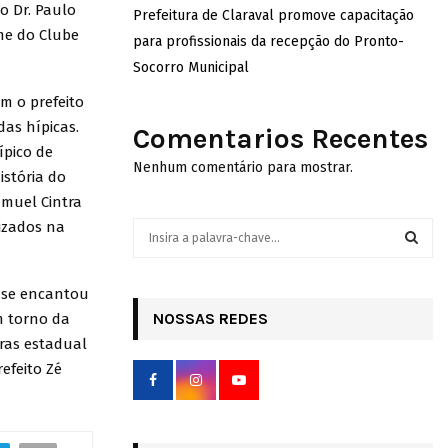
o Dr. Paulo
Prefeitura de Claraval promove capacitação
me do Clube
para profissionais da recepção do Pronto-
Socorro Municipal
m o prefeito
das hípicas.
Comentarios Recentes
ípico de
Nenhum comentário para mostrar.
istória do
amuel Cintra
lizados na
S
e
a
S
r
a se encantou
c
NOSSAS REDES
E
m torno da
h
ras estadual
f
A
efeito Zé
o
r
R
:
C