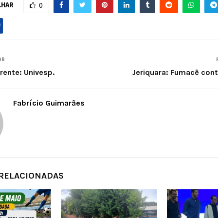
LHAR
0
OR
rente: Univesp.
Jeriquara: Fumacê cont
Fabrício Guimarães
 RELACIONADAS