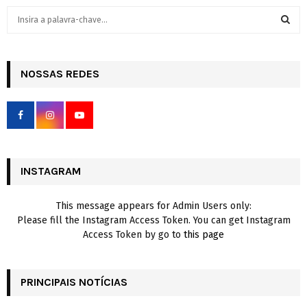
S
e
a
S
r
c
NOSSAS REDES
E
h
f
A
o
r
R
:
C
INSTAGRAM
H
This message appears for Admin Users only:
Please fill the Instagram Access Token. You can get Instagram
Access Token by go to
this page
PRINCIPAIS NOTÍCIAS