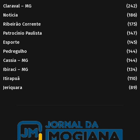
Claraval – MG
(242)
Noticia
(186)
Ribeirão Corrente
(175)
Patrocínio Paulista
(147)
Esporte
(145)
Pedregulho
(144)
Cassia – MG
(144)
Ibiraci – MG
(134)
Itirapuã
(110)
Jeriquara
(89)