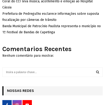
Coral do CCI leva música, acolhimento e emoção ao Hospital
Cássia
Prefeitura de Pedregulho esclarece informações sobre suposta
fiscalização por câmeras de trânsito
Banda Municipal de Patrocínio Paulista representa o município no
1º Festival de Bandas de Capetinga
Comentarios Recentes
Nenhum comentário para mostrar.
S
e
a
S
r
c
NOSSAS REDES
E
h
f
A
o