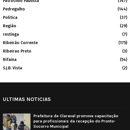
Patrocínio Paulista
(147)
Pedregulho
(144)
Politica
(37)
Região
(29)
restinga
(7)
Ribeirão Corrente
(175)
Ribeirao Preto
(3)
Rifaina
(54)
S.J.B. Vista
(2)
ULTIMAS NOTICIAS
Prefeitura de Claraval promove capacitação
para profissionais da recepção do Pronto-
Socorro Municipal