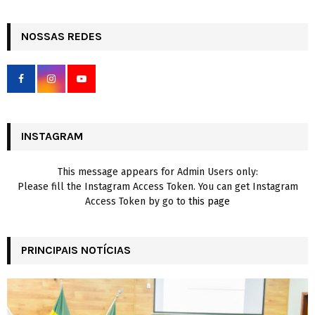
a
S
r
c
NOSSAS REDES
E
h
f
A
o
r
R
:
C
INSTAGRAM
H
This message appears for Admin Users only:
Please fill the Instagram Access Token. You can get Instagram
Access Token by go to
this page
PRINCIPAIS NOTÍCIAS