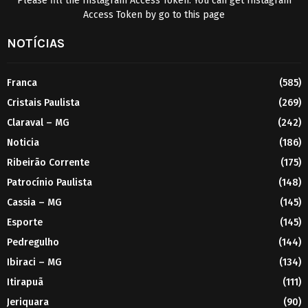
Please fill the Instagram Access Token. You can get Instagram
Access Token by go to
this page
NOTÍCIAS
Franca
(585)
Cristais Paulista
(269)
Claraval – MG
(242)
Noticia
(186)
Ribeirão Corrente
(175)
Patrocínio Paulista
(148)
Cassia – MG
(145)
Esporte
(145)
Pedregulho
(144)
Ibiraci – MG
(134)
Itirapuã
(111)
Jeriquara
(90)