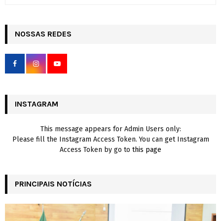
e
a
S
r
c
NOSSAS REDES
E
h
f
A
o
r
R
:
C
INSTAGRAM
H
This message appears for Admin Users only:
Please fill the Instagram Access Token. You can get Instagram
Access Token by go to
this page
PRINCIPAIS NOTÍCIAS