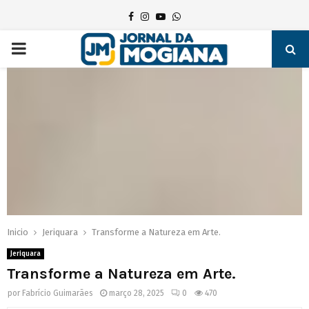
Facebook
Instagram
Youtube
Whatsapp
PRIMARY
MENU
Inicio
Jeriquara
Transforme a Natureza em Arte.
Jeriquara
Transforme a Natureza em Arte.
por
Fabrício Guimarães
março 28, 2025
0
470