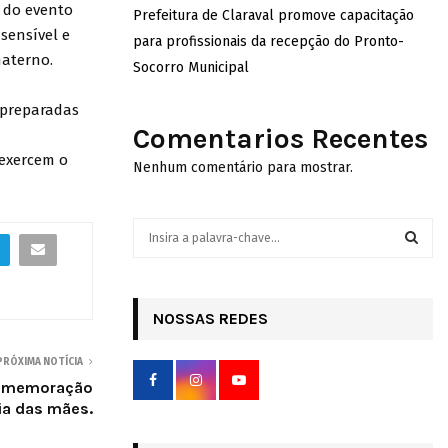
 do evento
Prefeitura de Claraval promove capacitação
sensível e
para profissionais da recepção do Pronto-
materno.
Socorro Municipal
 preparadas
Comentarios Recentes
 exercem o
Nenhum comentário para mostrar.
S
e
a
S
r
c
NOSSAS REDES
E
h
f
A
PRÓXIMA NOTÍCIA
o
 comemoração
r
R
ia das mães.
:
C