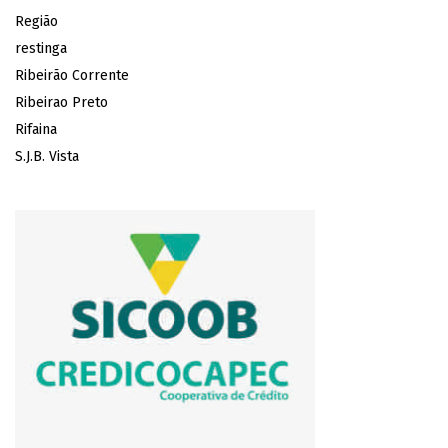
Região
restinga
Ribeirão Corrente
Ribeirao Preto
Rifaina
S.J.B. Vista