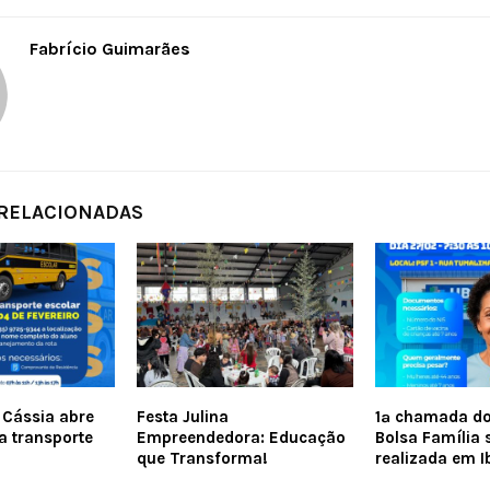
Fabrício Guimarães
 RELACIONADAS
e Cássia abre
Festa Julina
1ª chamada do
a transporte
Empreendedora: Educação
Bolsa Família 
que Transforma!
realizada em Ib