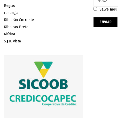
Região
Salve meu 
restinga
Ribeirão Corrente
Ribeirao Preto
Rifaina
S.J.B. Vista