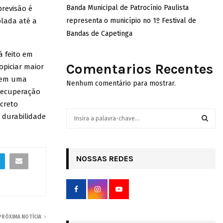
Banda Municipal de Patrocínio Paulista
previsão é
plada até a
representa o município no 1º Festival de
Bandas de Capetinga
á feito em
Comentarios Recentes
opiciar maior
á em uma
Nenhum comentário para mostrar.
recuperação
ncreto
S
 durabilidade
e
a
S
r
c
NOSSAS REDES
E
h
f
A
o
r
R
:
C
PRÓXIMA NOTÍCIA