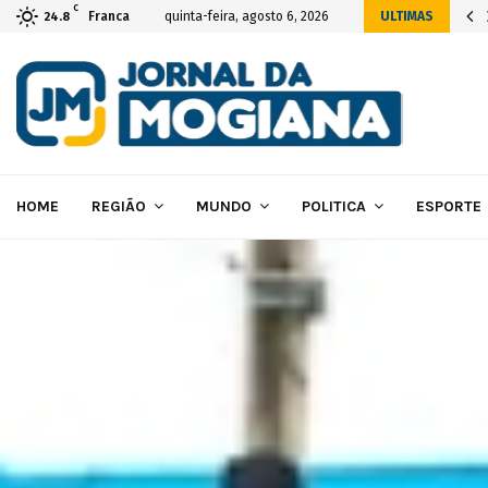
C
icial da construção das novas instalações…
Franca
quinta-feira, agosto 6, 2026
ULTIMAS
24.8
HOME
REGIÃO
MUNDO
POLITICA
ESPORTE