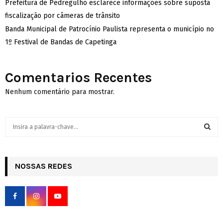
Prefeitura de Pedregulho esclarece informações sobre suposta
fiscalização por câmeras de trânsito
Banda Municipal de Patrocínio Paulista representa o município no
1º Festival de Bandas de Capetinga
Comentarios Recentes
Nenhum comentário para mostrar.
S
e
a
S
r
c
NOSSAS REDES
E
h
f
A
o
r
R
: