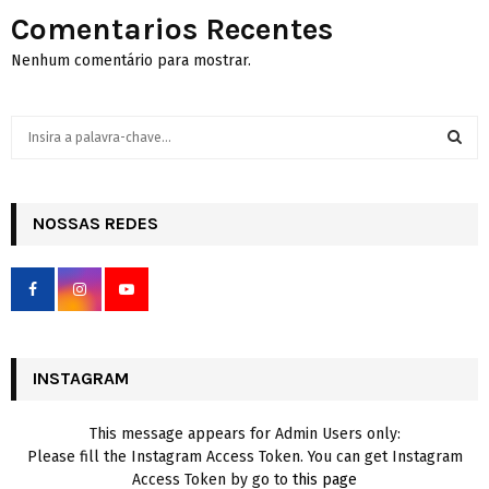
Comentarios Recentes
Nenhum comentário para mostrar.
S
e
a
S
r
c
NOSSAS REDES
E
h
f
A
o
r
R
:
C
INSTAGRAM
H
This message appears for Admin Users only:
Please fill the Instagram Access Token. You can get Instagram
Access Token by go to
this page