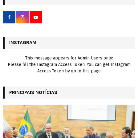
h
f
A
o
r
R
:
C
INSTAGRAM
H
This message appears for Admin Users only:
Please fill the Instagram Access Token. You can get Instagram
Access Token by go to
this page
PRINCIPAIS NOTÍCIAS