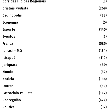
Corridas Hípicas Regionais
(3)
Cristais Paulista
(269)
Delfinópolis
(38)
Economia
(5)
Esporte
(145)
Eventos
(7)
Franca
(585)
Ibiraci – MG
(134)
Itirapuã
(110)
Jeriquara
(89)
Mundo
(32)
Noticia
(186)
Outras
(34)
Patrocínio Paulista
(147)
Pedregulho
(144)
Politica
(37)