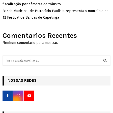
fiscalização por câmeras de trânsito
Banda Municipal de Patrocínio Paulista representa o município no
1º Festival de Bandas de Capetinga
Comentarios Recentes
Nenhum comentário para mostrar.
S
e
a
S
r
c
NOSSAS REDES
E
h
f
A
o
r
R
:
C