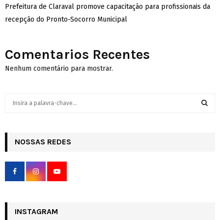
Prefeitura de Claraval promove capacitação para profissionais da
recepção do Pronto-Socorro Municipal
Comentarios Recentes
Nenhum comentário para mostrar.
S
e
a
S
r
c
NOSSAS REDES
E
h
f
A
o
r
R
:
C
INSTAGRAM