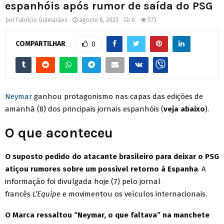
espanhóis após rumor de saída do PSG
por
Fabrício Guimarães
agosto 8, 2023
0
573
COMPARTILHAR
0
Neymar
ganhou protagonismo nas capas das edições de
amanhã (8) dos principais jornais espanhóis (
veja abaixo
).
O que aconteceu
O suposto pedido do atacante brasileiro para deixar o PSG
atiçou rumores sobre um possível retorno à Espanha
. A
informação foi divulgada hoje (7) pelo jornal
francês
L’Equipe
e movimentou os veículos internacionais.
O Marca ressaltou “Neymar, o que faltava” na manchete