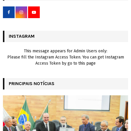
f
A
o
r
R
:
C
INSTAGRAM
H
This message appears for Admin Users only:
Please fill the Instagram Access Token. You can get Instagram
Access Token by go to
this page
PRINCIPAIS NOTÍCIAS