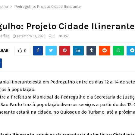
ulho
Pedregulho: Projeto Cidade Itinerante
ulho: Projeto Cidade Itinerante
marães
setembro 13, 2023
0
352
LHAR
0
dania Itinerante está em Pedregulho entre os dias 12 a 14 de se
iços à população.
tre a Prefeitura Municipal de Pedregulho e a Secretaria de Justi
São Paulo traz à população diversos serviços a partir do dia 12. 
nerante estará na cidade, no Quiosque do Turismo, até a próxima
ania Itinerante, serviços da secretaria da Justiça e Cidadania