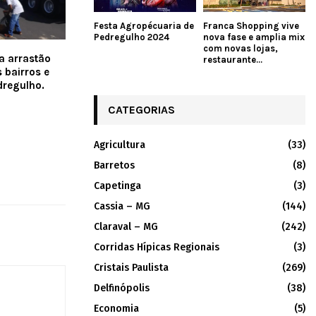
Festa Agropécuaria de
Franca Shopping vive
Pedregulho 2024
nova fase e amplia mix
com novas lojas,
ia arrastão
restaurante...
 bairros e
dregulho.
CATEGORIAS
Agricultura
(33)
Barretos
(8)
Capetinga
(3)
Cassia – MG
(144)
Claraval – MG
(242)
Corridas Hípicas Regionais
(3)
Cristais Paulista
(269)
Delfinópolis
(38)
Economia
(5)