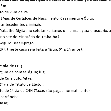
ção:
o de 2 via de RG:
 2ª Vias de Certidões de Nascimento, Casamento e Óbito.
 antecedentes criminais;
 Trabalho Digital no celular; (criamos um e-mail para o usuário, 
o site do Ministério do Trabalho.)
 Seguro Desemprego;
PF; (neste caso será feita a 1ª via, 01 a 24 anos);
° via de CPF;
2ª via de contas: água; luz;
de Currículo; Vitae;
° via de Título de Eleitor;
o de 2° via de CNH (Taxas são pagas normalmente);
ocorrência;
rasa;