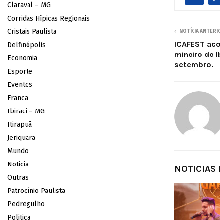
Claraval – MG
Corridas Hípicas Regionais
Cristais Paulista
NOTÍCIA ANTERI
ICAFEST aco
Delfinópolis
mineiro de I
Economia
setembro.
Esporte
Eventos
Franca
Ibiraci – MG
Itirapuã
Jeriquara
Mundo
Noticia
NOTICIAS
Outras
Patrocínio Paulista
Pedregulho
Politica