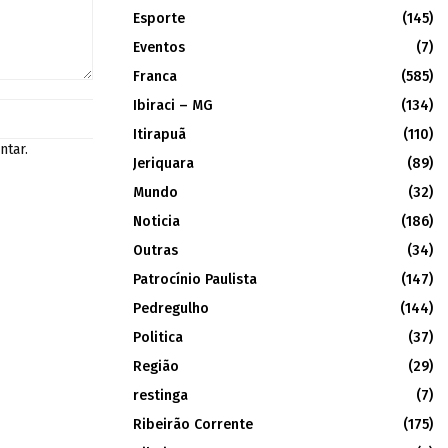
Esporte
(145)
Eventos
(7)
Franca
(585)
Ibiraci – MG
(134)
Itirapuã
(110)
ntar.
Jeriquara
(89)
Mundo
(32)
Noticia
(186)
Outras
(34)
Patrocínio Paulista
(147)
Pedregulho
(144)
Politica
(37)
Região
(29)
restinga
(7)
Ribeirão Corrente
(175)