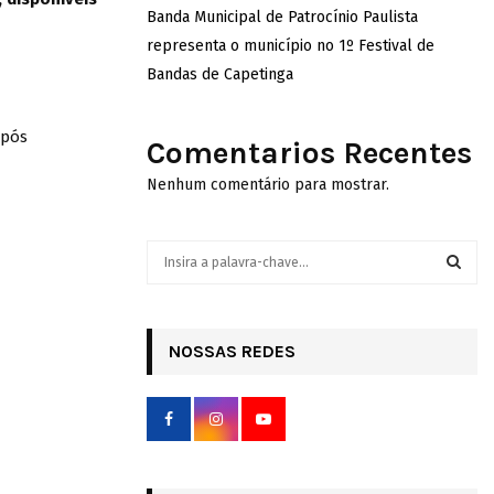
Banda Municipal de Patrocínio Paulista
representa o município no 1º Festival de
Bandas de Capetinga
após
Comentarios Recentes
Nenhum comentário para mostrar.
S
e
a
S
r
c
NOSSAS REDES
E
h
f
A
o
r
R
:
C