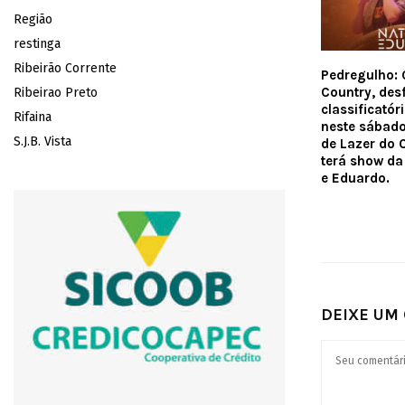
Região
restinga
Ribeirão Corrente
Pedregulho: 
Country, desf
Ribeirao Preto
classificatór
Rifaina
neste sábado
S.J.B. Vista
de Lazer do 
terá show da
e Eduardo.
DEIXE UM