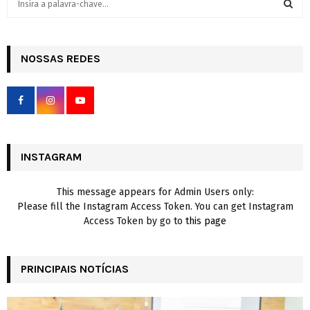
e
a
S
r
c
NOSSAS REDES
E
h
f
A
o
r
R
:
C
INSTAGRAM
H
This message appears for Admin Users only:
Please fill the Instagram Access Token. You can get Instagram
Access Token by go to
this page
PRINCIPAIS NOTÍCIAS