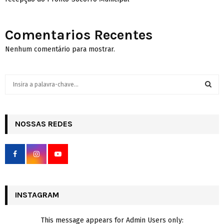
Comentarios Recentes
Nenhum comentário para mostrar.
S
e
a
S
r
c
NOSSAS REDES
E
h
f
A
o
r
R
:
C
INSTAGRAM
H
This message appears for Admin Users only: