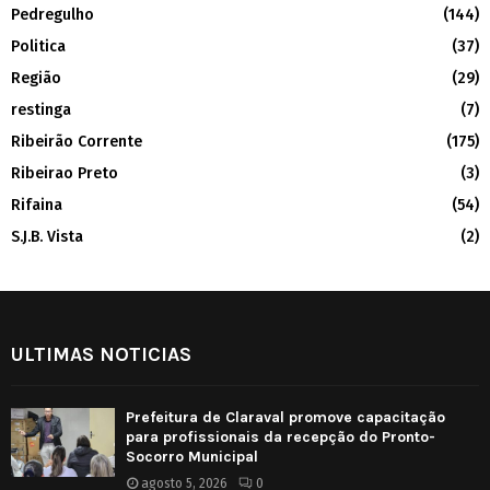
Pedregulho
(144)
Politica
(37)
Região
(29)
restinga
(7)
Ribeirão Corrente
(175)
Ribeirao Preto
(3)
Rifaina
(54)
S.J.B. Vista
(2)
ULTIMAS NOTICIAS
Prefeitura de Claraval promove capacitação
para profissionais da recepção do Pronto-
Socorro Municipal
agosto 5, 2026
0