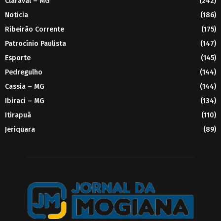
Claraval – MG
(242)
Noticia
(186)
Ribeirão Corrente
(175)
Patrocínio Paulista
(147)
Esporte
(145)
Pedregulho
(144)
Cassia – MG
(144)
Ibiraci – MG
(134)
Itirapuã
(110)
Jeriquara
(89)