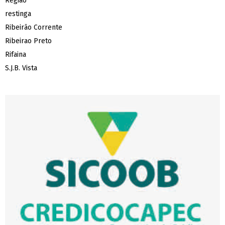
Região
restinga
Ribeirão Corrente
Ribeirao Preto
Rifaina
S.J.B. Vista