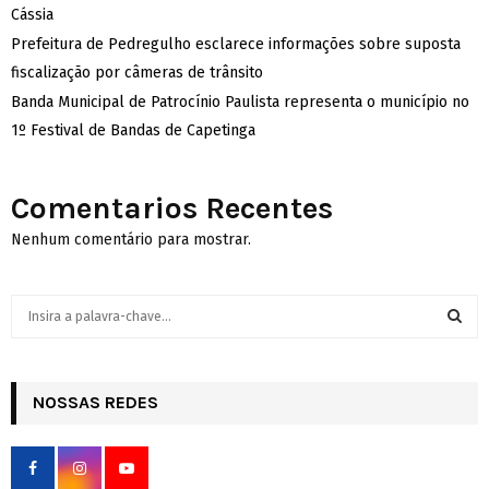
Cássia
Prefeitura de Pedregulho esclarece informações sobre suposta
fiscalização por câmeras de trânsito
Banda Municipal de Patrocínio Paulista representa o município no
1º Festival de Bandas de Capetinga
Comentarios Recentes
Nenhum comentário para mostrar.
S
e
a
S
r
c
NOSSAS REDES
E
h
f
A
o