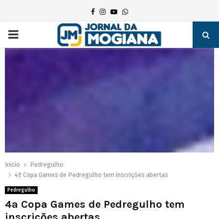
Facebook
Instagram
Youtube
Whatsapp
PRIMARY
MENU
Inicio
Pedregulho
4ª Copa Games de Pedregulho tem inscrições abertas
Pedregulho
4ª Copa Games de Pedregulho tem
inscrições abertas