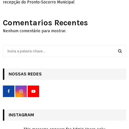
recepção do Pronto-Socorro Municipal
Comentarios Recentes
Nenhum comentário para mostrar.
S
e
a
S
r
c
NOSSAS REDES
E
h
f
A
o
r
R
:
C
INSTAGRAM
H