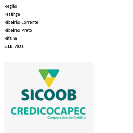
Região
restinga
Ribeirão Corrente
Ribeirao Preto
Rifaina
S.J.B. Vista