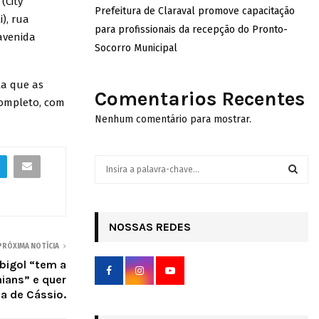
(City
Prefeitura de Claraval promove capacitação
i), rua
para profissionais da recepção do Pronto-
 avenida
Socorro Municipal
ta que as
Comentarios Recentes
completo, com
Nenhum comentário para mostrar.
S
e
a
S
r
c
NOSSAS REDES
E
h
PRÓXIMA NOTÍCIA
f
A
bigol “tem a
o
hians” e quer
r
R
a de Cássio.
:
C