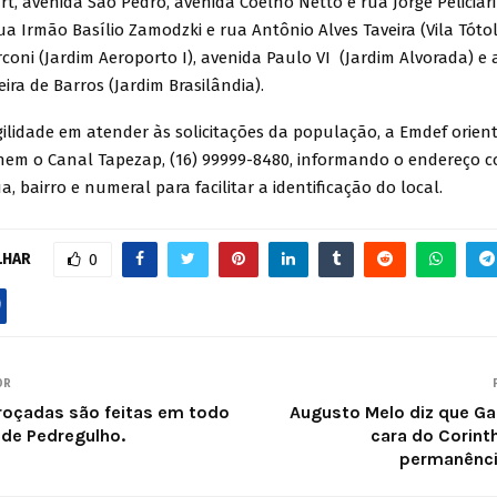
rt, avenida São Pedro, avenida Coelho Netto e rua Jorge Peliciari 
rua Irmão Basílio Zamodzki e rua Antônio Alves Taveira (Vila Tótol
coni (Jardim Aeroporto I), avenida Paulo VI (Jardim Alvorada) e
ra de Barros (Jardim Brasilândia).
gilidade em atender às solicitações da população, a Emdef orien
nem o Canal Tapezap, (16) 99999-8480, informando o endereço 
, bairro e numeral para facilitar a identificação do local.
LHAR
0
OR
roçadas são feitas em todo
Augusto Melo diz que Ga
 de Pedregulho.
cara do Corint
permanênci