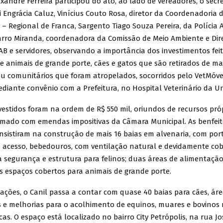
exandre Ferreira participou do ato, ao lado de vereadores, o secr
 Engrácia Caluz, Vinícius Couto Rosa, diretor da Coordenadoria 
– Regional de Franca, Sargento Tiago Souza Pereira, da Polícia 
rro Miranda, coordenadora da Comissão de Meio Ambiente e Dire
B e servidores, observando a importância dos investimentos feit
e animais de grande porte, cães e gatos que são retirados de ma
ou comunitários que foram atropelados, socorridos pelo VetMóve
diante convênio com a Prefeitura, no Hospital Veterinário da Un
vestidos foram na ordem de R$ 550 mil, oriundos de recursos pró
somado com emendas impositivas da Câmara Municipal. As benfeit
nsistiram na construção de mais 16 baias em alvenaria, com por
e acesso, bebedouros, com ventilação natural e devidamente cobe
a segurança e estrutura para felinos; duas áreas de alimentaçã
ês espaços cobertos para animais de grande porte.
ções, o Canil passa a contar com quase 40 baias para cães, áre
s e melhorias para o acolhimento de equinos, muares e bovinos 
cas. O espaço está localizado no bairro City Petrópolis, na rua Jo