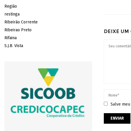
Região
restinga
Ribeirão Corrente
Ribeirao Preto
DEIXE UM
Rifaina
S.J.B. Vista
Salve meu 