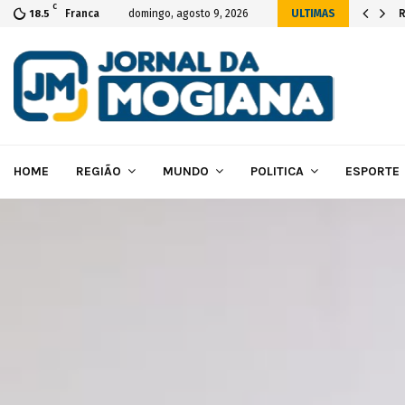
C
 da construção das novas instalações…
R
Franca
domingo, agosto 9, 2026
ULTIMAS
18.5
HOME
REGIÃO
MUNDO
POLITICA
ESPORTE