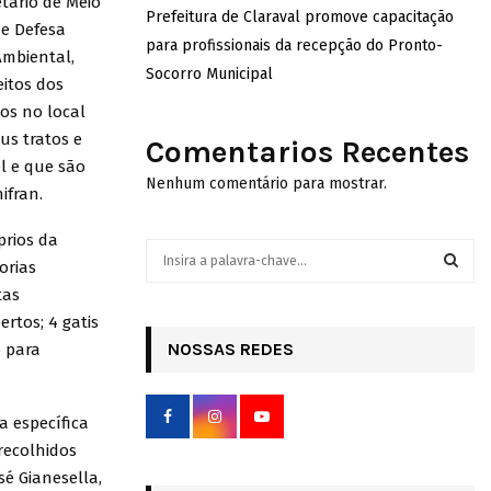
etário de Meio
Prefeitura de Claraval promove capacitação
de Defesa
para profissionais da recepção do Pronto-
Ambiental,
Socorro Municipal
itos dos
os no local
us tratos e
Comentarios Recentes
l e que são
Nenhum comentário para mostrar.
ifran.
prios da
S
orias
e
tas
a
S
r
rtos; 4 gatis
c
NOSSAS REDES
E
o para
h
f
A
o
a específica
r
R
recolhidos
:
sé Gianesella,
C