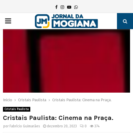
Facebook
Instagram
Youtube
Whatsapp
PRIMARY
MENU
Inicio
Cristais Paulista
Cristais Paulista: Cinema na Praça.
Cristais Paulista
Cristais Paulista: Cinema na Praça.
por
Fabrício Guimarães
dezembro 20, 2023
0
374