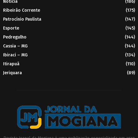
Noticia
(186)
Ribeirão Corrente
(175)
Patrocínio Paulista
(147)
Esporte
(145)
Pedregulho
(144)
Cassia – MG
(144)
Ibiraci – MG
(134)
Itirapuã
(110)
Jeriquara
(89)