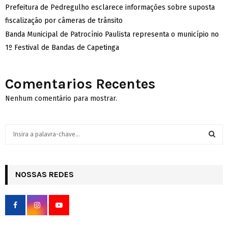
Prefeitura de Pedregulho esclarece informações sobre suposta
fiscalização por câmeras de trânsito
Banda Municipal de Patrocínio Paulista representa o município no
1º Festival de Bandas de Capetinga
Comentarios Recentes
Nenhum comentário para mostrar.
S
e
a
S
r
c
NOSSAS REDES
E
h
f
A
o
r
R
: