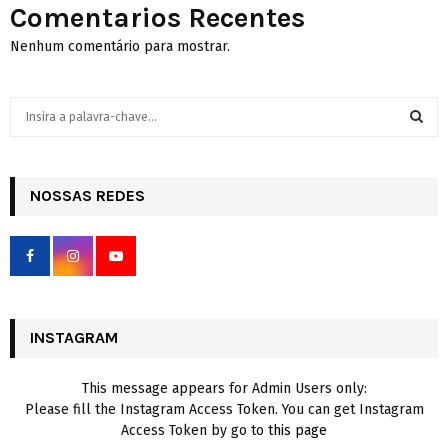
Comentarios Recentes
Nenhum comentário para mostrar.
S
e
a
S
r
c
NOSSAS REDES
E
h
f
A
o
r
R
:
C
INSTAGRAM
H
This message appears for Admin Users only:
Please fill the Instagram Access Token. You can get Instagram
Access Token by go to
this page