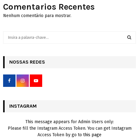
Comentarios Recentes
Nenhum comentário para mostrar.
S
e
a
S
r
c
NOSSAS REDES
E
h
f
A
o
r
R
:
C
INSTAGRAM
H
This message appears for Admin Users only:
Please fill the Instagram Access Token. You can get Instagram
Access Token by go to
this page