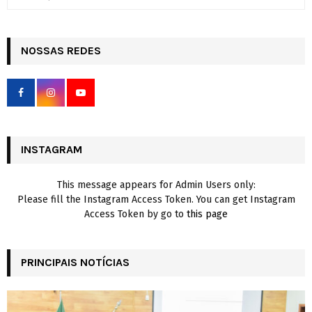
e
a
S
r
c
NOSSAS REDES
E
h
f
A
o
r
R
:
C
INSTAGRAM
H
This message appears for Admin Users only:
Please fill the Instagram Access Token. You can get Instagram
Access Token by go to
this page
PRINCIPAIS NOTÍCIAS