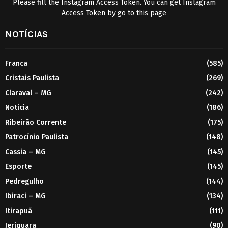
Please fill the Instagram Access Token. You can get Instagram
Access Token by go to
this page
NOTÍCIAS
Franca
(585)
Cristais Paulista
(269)
Claraval – MG
(242)
Noticia
(186)
Ribeirão Corrente
(175)
Patrocínio Paulista
(148)
Cassia – MG
(145)
Esporte
(145)
Pedregulho
(144)
Ibiraci – MG
(134)
Itirapuã
(111)
Jeriquara
(90)