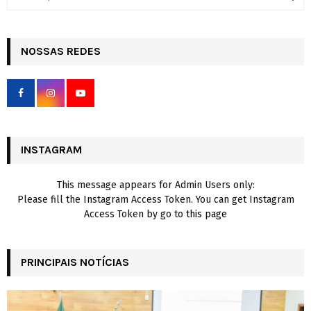
e
a
S
r
c
NOSSAS REDES
E
h
f
A
o
r
R
:
C
INSTAGRAM
H
This message appears for Admin Users only:
Please fill the Instagram Access Token. You can get Instagram
Access Token by go to
this page
PRINCIPAIS NOTÍCIAS