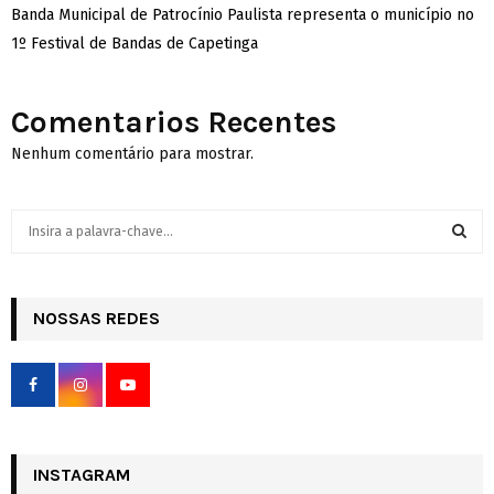
Banda Municipal de Patrocínio Paulista representa o município no
1º Festival de Bandas de Capetinga
Comentarios Recentes
Nenhum comentário para mostrar.
S
e
a
S
r
c
NOSSAS REDES
E
h
f
A
o
r
R
:
C
INSTAGRAM