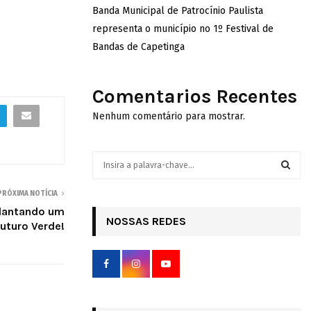
Banda Municipal de Patrocínio Paulista
representa o município no 1º Festival de
Bandas de Capetinga
Comentarios Recentes
Nenhum comentário para mostrar.
S
e
a
S
PRÓXIMA NOTÍCIA
r
Plantando um
c
NOSSAS REDES
E
uturo Verde!
h
f
A
o
r
R
:
C