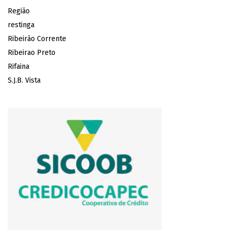
Região
restinga
Ribeirão Corrente
Ribeirao Preto
Rifaina
S.J.B. Vista