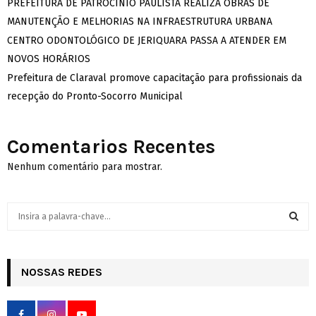
PREFEITURA DE PATROCÍNIO PAULISTA REALIZA OBRAS DE
MANUTENÇÃO E MELHORIAS NA INFRAESTRUTURA URBANA
CENTRO ODONTOLÓGICO DE JERIQUARA PASSA A ATENDER EM
NOVOS HORÁRIOS
Prefeitura de Claraval promove capacitação para profissionais da
recepção do Pronto-Socorro Municipal
Comentarios Recentes
Nenhum comentário para mostrar.
S
e
a
S
r
c
NOSSAS REDES
E
h
f
A
o