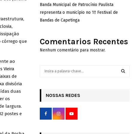
Banda Municipal de Patrocínio Paulista
representa o município no 1º Festival de
aestrutura,
Bandas de Capetinga
lovia,
dissipação
Comentarios Recentes
o córrego que
Nenhum comentário para mostrar.
ente ao
S
 Vieira
e
aixas de
a
S
a divisória
r
uídas duas
c
NOSSAS REDES
E
er os
h
de largura.
f
A
o
02 postes e
r
R
:
C
val da Rocha