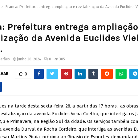
Franca: Prefeitura entrega ampliação e revitalização da Avenida Euclides V
: Prefeitura entrega ampliação
lização da Avenida Euclides Vie
.
marães
junho 28, 2024
0
305
LHAR
0
es na tarde desta sexta-feira, 28, a partir das 17 horas, as obra
evitalização da avenida Euclides Vieira Coelho, que interliga os J
 2, 3 e Primavera, na Região Sul da cidade. Os serviços também 
 avenida Durval da Rocha Cordeiro, que interliga as avenidas Euc
ésar Martins Pirajá, próxima ao Ginásio de Esportes, demandand