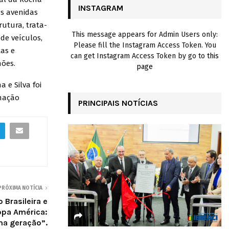
INSTAGRAM
as avenidas
H
rutura, trata-
This message appears for Admin Users only:
de veículos,
Please fill the Instagram Access Token. You
tas e
can get Instagram Access Token by go to
this
hões.
page
 e Silva foi
inação
PRINCIPAIS NOTÍCIAS
PRÓXIMA NOTÍCIA
 Brasileira e
opa América:
ma geração”.