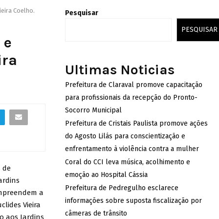
ieira Coelho.
Pesquisar
PESQUISAR
 e
ira
Ultimas Noticias
Prefeitura de Claraval promove capacitação
para profissionais da recepção do Pronto-
Socorro Municipal
Prefeitura de Cristais Paulista promove ações
do Agosto Lilás para conscientização e
enfrentamento à violência contra a mulher
Coral do CCI leva música, acolhimento e
s de
emoção ao Hospital Cássia
ardins
Prefeitura de Pedregulho esclarece
compreendem a
informações sobre suposta fiscalização por
lides Vieira
câmeras de trânsito
o aos Jardins