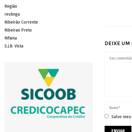
Região
restinga
Ribeirão Corrente
Ribeirao Preto
Rifaina
DEIXE UM
S.J.B. Vista
Salve meu 