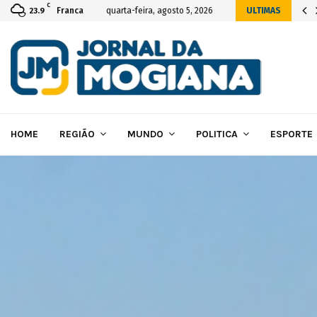
C
cial da construção das novas instalações…
Franca
quarta-feira, agosto 5, 2026
ULTIMAS
23.9
HOME
REGIÃO
MUNDO
POLITICA
ESPORTE