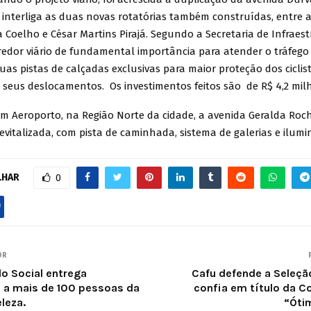
 interliga as duas novas rotatórias também construídas, entre 
ra Coelho e César Martins Pirajá. Segundo a Secretaria de Infraest
redor viário de fundamental importância para atender o tráfego 
as pistas de calçadas exclusivas para maior proteção dos ciclis
 seus deslocamentos. Os investimentos feitos são de R$ 4,2 mil
m Aeroporto, na Região Norte da cidade, a avenida Geralda Rocha
evitalizada, com pista de caminhada, sistema de galerias e ilum
LHAR
0
OR
do Social entrega
Cafu defende a Seleção
s a mais de 100 pessoas da
confia em título da C
leza.
“Óti