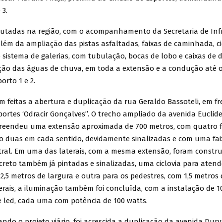
 3.
cutadas na região, com o acompanhamento da Secretaria de Infr
ém da ampliação das pistas asfaltadas, faixas de caminhada, cic
 sistema de galerias, com tubulação, bocas de lobo e caixas de 
ção das águas de chuva, em toda a extensão e a condução até 
orto 1 e 2.
 feitas a abertura e duplicação da rua Geraldo Bassoteli, em fr
portes ‘Odracir Gonçalves”. O trecho ampliado da avenida Euclides
eendeu uma extensão aproximada de 700 metros, com quatro f
o duas em cada sentido, devidamente sinalizadas e com uma faix
tral. Em uma das laterais, com a mesma extensão, foram constr
creto também já pintadas e sinalizadas, uma ciclovia para atend
m 2,5 metros de largura e outra para os pedestres, com 1,5 metros 
rais, a iluminação também foi concluída, com a instalação de 1
e led, cada uma com potência de 100 watts.
do o projeto viário, foi acrescida a duplicação da avenida Dur