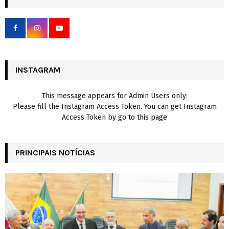
h
f
A
o
r
R
:
C
INSTAGRAM
H
This message appears for Admin Users only:
Please fill the Instagram Access Token. You can get Instagram
Access Token by go to
this page
PRINCIPAIS NOTÍCIAS