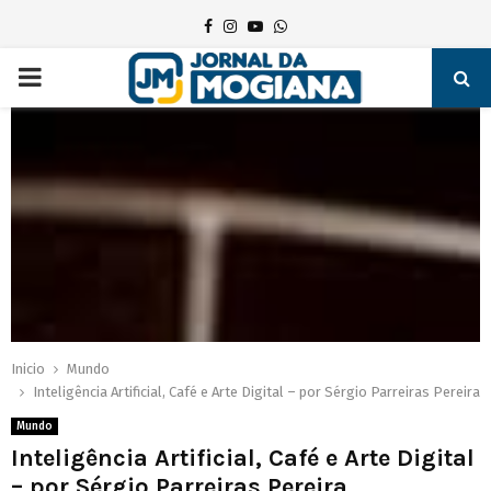
Facebook
Instagram
Youtube
Whatsapp
PRIMARY
MENU
Inicio
Mundo
Inteligência Artificial, Café e Arte Digital – por Sérgio Parreiras Pereira
Mundo
Inteligência Artificial, Café e Arte Digital
– por Sérgio Parreiras Pereira