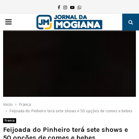
Facebook
Instagram
Youtube
Whatsapp
PRIMARY
MENU
Inicio
Franca
Feijoada do Pinheiro terá sete shows e 50 opções de comes e bebes
Franca
Feijoada do Pinheiro terá sete shows e
50 opções de comes e bebes