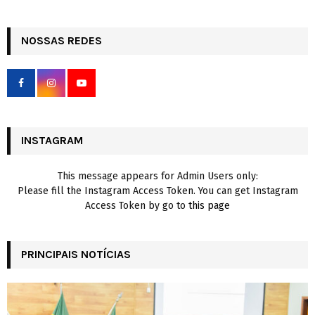
a
S
r
c
NOSSAS REDES
E
h
f
A
o
r
R
:
C
INSTAGRAM
H
This message appears for Admin Users only:
Please fill the Instagram Access Token. You can get Instagram
Access Token by go to
this page
PRINCIPAIS NOTÍCIAS