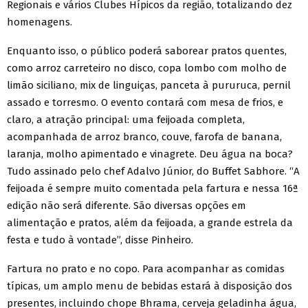
Regionais e vários Clubes Hípicos da região, totalizando dez
homenagens.
Enquanto isso, o público poderá saborear pratos quentes,
como arroz carreteiro no disco, copa lombo com molho de
limão siciliano, mix de linguiças, panceta à pururuca, pernil
assado e torresmo. O evento contará com mesa de frios, e
claro, a atração principal: uma feijoada completa,
acompanhada de arroz branco, couve, farofa de banana,
laranja, molho apimentado e vinagrete. Deu água na boca?
Tudo assinado pelo chef Adalvo Júnior, do Buffet Sabhore. “A
feijoada é sempre muito comentada pela fartura e nessa 16ª
edição não será diferente. São diversas opções em
alimentação e pratos, além da feijoada, a grande estrela da
festa e tudo à vontade”, disse Pinheiro.
Fartura no prato e no copo. Para acompanhar as comidas
típicas, um amplo menu de bebidas estará à disposição dos
presentes, incluindo chope Bhrama, cerveja geladinha água,