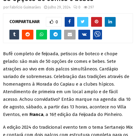
por
Fabrício Guimarães
julho 29, 2024
0
297
COMPARTILHAR
0
Bufê completo de feijoada, petiscos de boteco e chope
gelado: são mais de 50 opções de comes e bebes. Sete
atrações ao vivo em dois palcos simultâneos. Cardápio
variado de sobremesas. Celebração das tradições através de
homenagens à Morada do Capiau e a clubes hípicos.
Atendimento de primeira em um local amplo e de fácil
acesso. Achou convidativo? Então marque na agenda: dia 10
de agosto, sábado, a partir das 13 horas, acontece no Villa
Eventos, em
Franca
, a 16ª edição da Feijoada do Pinheiro.
A edição 2024 do tradicional evento tem o tema Sertanejo Mix
e contará com dois palcos com estrutura completa para os