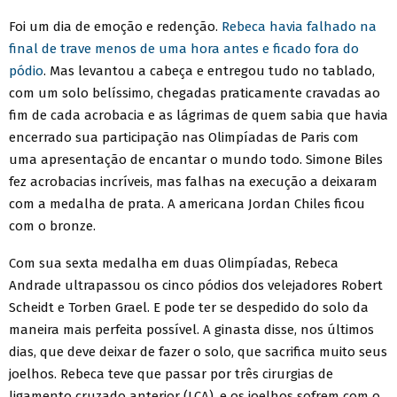
Foi um dia de emoção e redenção.
Rebeca havia falhado na
final de trave menos de uma hora antes e ficado fora do
pódio
. Mas levantou a cabeça e entregou tudo no tablado,
com um solo belíssimo, chegadas praticamente cravadas ao
fim de cada acrobacia e as lágrimas de quem sabia que havia
encerrado sua participação nas Olimpíadas de Paris com
uma apresentação de encantar o mundo todo. Simone Biles
fez acrobacias incríveis, mas falhas na execução a deixaram
com a medalha de prata. A americana Jordan Chiles ficou
com o bronze.
Com sua sexta medalha em duas Olimpíadas, Rebeca
Andrade ultrapassou os cinco pódios dos velejadores Robert
Scheidt e Torben Grael. E pode ter se despedido do solo da
maneira mais perfeita possível. A ginasta disse, nos últimos
dias, que deve deixar de fazer o solo, que sacrifica muito seus
joelhos. Rebeca teve que passar por três cirurgias de
ligamento cruzado anterior (LCA), e os joelhos sofrem com o