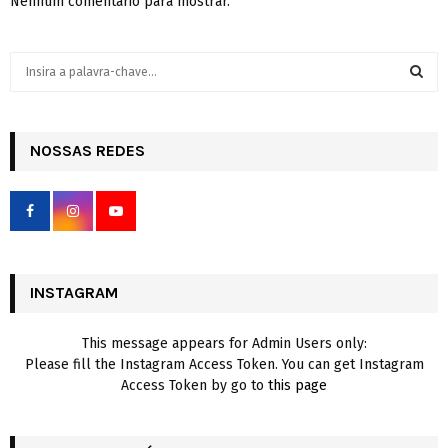
Nenhum comentário para mostrar.
S
e
a
S
r
c
NOSSAS REDES
E
h
f
A
o
r
R
:
C
INSTAGRAM
H
This message appears for Admin Users only:
Please fill the Instagram Access Token. You can get Instagram
Access Token by go to
this page