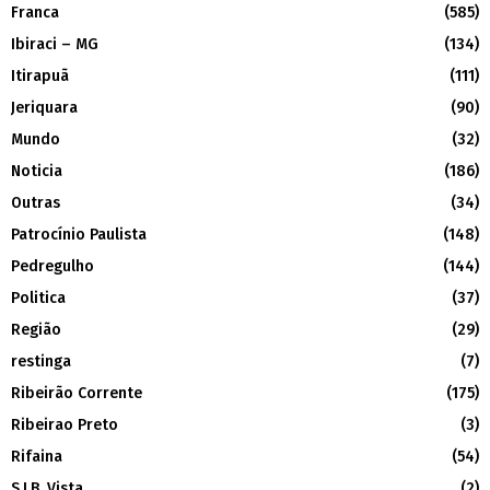
Franca
(585)
Ibiraci – MG
(134)
Itirapuã
(111)
Jeriquara
(90)
Mundo
(32)
Noticia
(186)
Outras
(34)
Patrocínio Paulista
(148)
Pedregulho
(144)
Politica
(37)
Região
(29)
restinga
(7)
Ribeirão Corrente
(175)
Ribeirao Preto
(3)
Rifaina
(54)
S.J.B. Vista
(2)