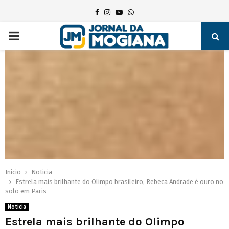
Facebook
Instagram
Youtube
Whatsapp
PRIMARY
MENU
Inicio
Noticia
Estrela mais brilhante do Olimpo brasileiro, Rebeca Andrade é ouro no
solo em Paris
Noticia
Estrela mais brilhante do Olimpo