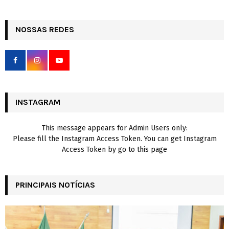
a
S
r
c
NOSSAS REDES
E
h
f
A
o
r
R
:
C
INSTAGRAM
H
This message appears for Admin Users only:
Please fill the Instagram Access Token. You can get Instagram
Access Token by go to
this page
PRINCIPAIS NOTÍCIAS