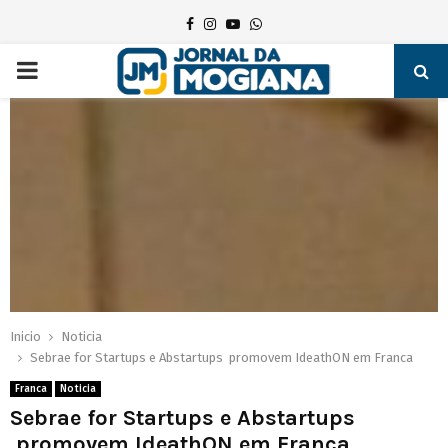
Facebook
Instagram
Youtube
Whatsapp
PRIMARY
MENU
Inicio
Noticia
Sebrae for Startups e Abstartups promovem IdeathON em Franca
Franca
Noticia
Sebrae for Startups e Abstartups
promovem IdeathON em Franca