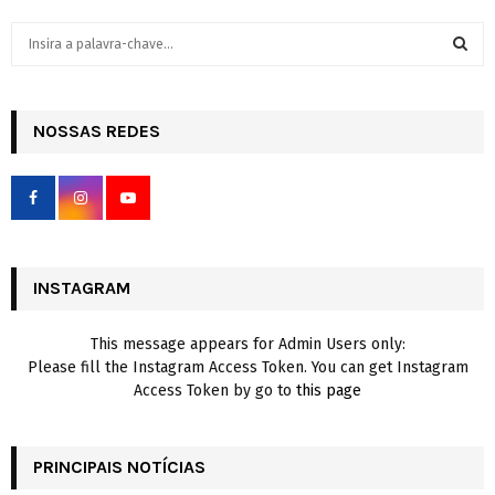
S
e
a
S
r
c
NOSSAS REDES
E
h
f
A
o
r
R
:
C
INSTAGRAM
H
This message appears for Admin Users only:
Please fill the Instagram Access Token. You can get Instagram
Access Token by go to
this page
PRINCIPAIS NOTÍCIAS