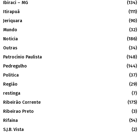
Ibiraci – MG
(134)
Itirapuã
(111)
Jeriquara
(90)
Mundo
(32)
Noticia
(186)
Outras
(34)
Patrocínio Paulista
(148)
Pedregulho
(144)
Politica
(37)
Região
(29)
restinga
(7)
Ribeirão Corrente
(175)
Ribeirao Preto
(3)
Rifaina
(54)
S.J.B. Vista
(2)