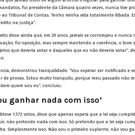
ma que jamais usou de algum artifício irregular para ganhar uma
mandatos, fui presidente da Câmara quatro vezes, nunca tive p
o ao Tribunal de Contas. Tenho minha vida totalmente ilibada. 
edito na Justiça”.
leito disse ainda que, em 20 anos, jamais se corrompeu e nunca
ituação, fui oposição, mas sempre mantendo a coerência, o bom 
etos que deveria votar e daqueles que eu não deveria votar”, di
to.
cia, demonstrou tranquilidade. “Vou esperar ser notificado e ve
ar de provas. Estou muito tranquilo, porque meu passado não 
abem quem sou eu”, concluiu.
ou ganhar nada com isso’
bteve 1.572 votos, disse que apenas espera que a lei seja cumprid
ir, não pretendo nada com isso. Só pretendo que a lei seja cum
feita. Simplesmente isso. Não sou o primeiro suplente, não vou 