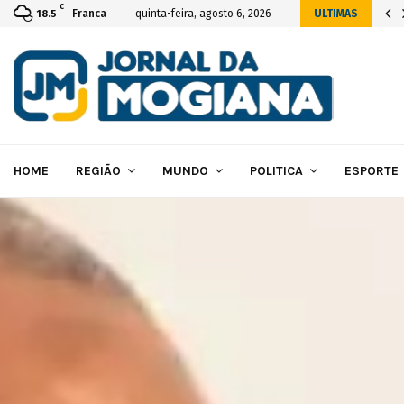
C
cial da construção das novas instalações…
Franca
quinta-feira, agosto 6, 2026
ULTIMAS
18.5
HOME
REGIÃO
MUNDO
POLITICA
ESPORTE