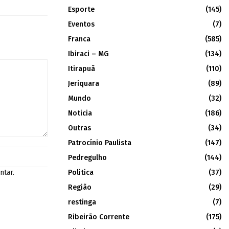
Esporte
(145)
Eventos
(7)
Franca
(585)
Ibiraci – MG
(134)
Itirapuã
(110)
Jeriquara
(89)
Mundo
(32)
Noticia
(186)
Outras
(34)
Patrocínio Paulista
(147)
Pedregulho
(144)
Politica
(37)
ntar.
Região
(29)
restinga
(7)
Ribeirão Corrente
(175)