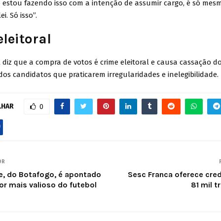
o estou fazendo isso com a intenção de assumir cargo, é só mes
ei. Só isso”.
leitoral
al diz que a compra de votos é crime eleitoral e causa cassação do
os candidatos que praticarem irregularidades e inelegibilidade.
LHAR
0
OR
ue, do Botafogo, é apontado
Sesc Franca oferece cred
r mais valioso do futebol
81 mil 