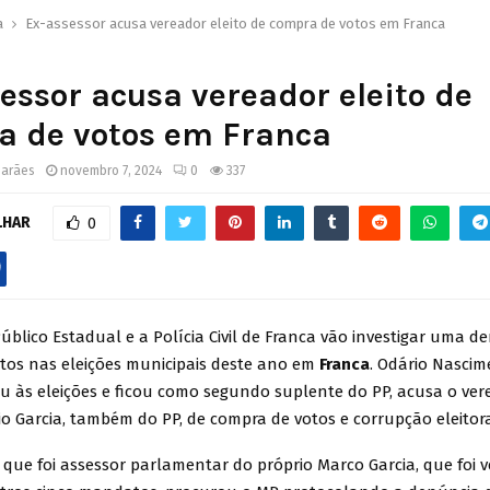
a
Ex-assessor acusa vereador eleito de compra de votos em Franca
essor acusa vereador eleito de
a de votos em Franca
marães
novembro 7, 2024
0
337
LHAR
0
Público Estadual e a Polícia Civil de Franca vão investigar uma d
tos nas eleições municipais deste ano em
Franca
. Odário Nascim
u às eleições e ficou como segundo suplente do PP, acusa o vere
o Garcia, também do PP, de compra de votos e corrupção eleitor
 que foi assessor parlamentar do próprio Marco Garcia, que foi 