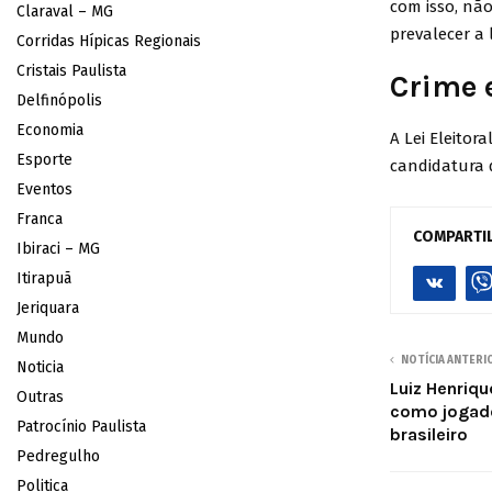
com isso, nã
Claraval – MG
prevalecer a l
Corridas Hípicas Regionais
Cristais Paulista
Crime e
Delfinópolis
Economia
A Lei Eleitor
Esporte
candidatura d
Eventos
Franca
COMPARTI
Ibiraci – MG
Itirapuã
Jeriquara
Mundo
NOTÍCIA ANTERI
Noticia
Luiz Henriq
Outras
como jogado
Patrocínio Paulista
brasileiro
Pedregulho
Politica