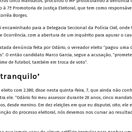
tros cinco mandatos, procurou o MP protocolando a denúncia 
to à 7ª Promotoria de Justiça Eleitoral, que tem como responsáv
Corrêa Borges.
i encaminhado para a Delegacia Seccional da Polícia Civil, onde 
e Ocorrência, com a abertura de um inquérito para apurar o cas
tada denúncia feita por Odário, o vereador eleito “pagou uma 
os”. O então candidato Marco Garcia, segue a acusação, “promete
time de futebol, também em troca de voto”.
 tranquilo’
 eleito com 2.380, disse nesta quinta-feira, 7, que ainda não con
tra ele. “Odário foi meu assessor durante 20 anos, cinco mandat
s, desde menino. Em dez eleições em que eu disputei, oito, ele 
nção do processo eleitoral, nós devemos nos curvar ao resultado