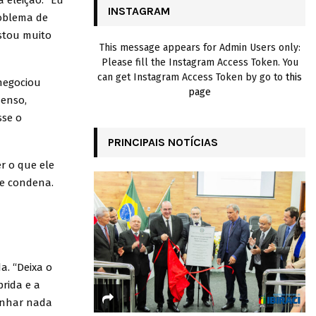
 eleição. “Eu
INSTAGRAM
roblema de
H
Estou muito
This message appears for Admin Users only:
Please fill the Instagram Access Token. You
can get Instagram Access Token by go to
this
 negociou
page
senso,
sse o
PRINCIPAIS NOTÍCIAS
r o que ele
me condena.
a. “Deixa o
prida e a
ganhar nada