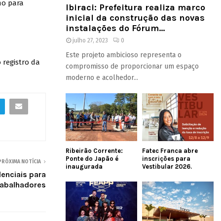
mo para
Ibiraci: Prefeitura realiza marco
inicial da construção das novas
instalações do Fórum...
julho 27, 2023
0
Este projeto ambicioso representa o
 registro da
compromisso de proporcionar um espaço
moderno e acolhedor...
Ribeirão Corrente:
Fatec Franca abre
Ponte do Japão é
inscrições para
PRÓXIMA NOTÍCIA
inaugurada
Vestibular 2026.
enciais para
trabalhadores