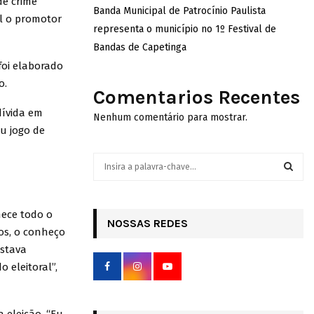
de crime
Banda Municipal de Patrocínio Paulista
el o promotor
representa o município no 1º Festival de
Bandas de Capetinga
foi elaborado
o.
Comentarios Recentes
dívida em
Nenhum comentário para mostrar.
u jogo de
S
e
a
S
r
hece todo o
c
NOSSAS REDES
E
os, o conheço
h
f
estava
A
o
 eleitoral”,
r
R
:
C