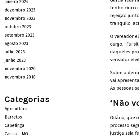
Garcia reafir
janeiro 2024
tenho cinco 
dezembro 2023
rejeição junt
novembro 2023
tranquilo, acr
outubro 2023
setembro 2023
O vereador e
agosto 2023
cargo. “Fui s
daqueles proj
julho 2023
vereador elei
junho 2023
novembro 2020
Sobre a denún
novembro 2018
vai apresent
As pessoas s
Categorias
‘Não v
Agricultura
Barretos
Odário, que o
processo segu
Capetinga
justiça seja 
Cassia – MG