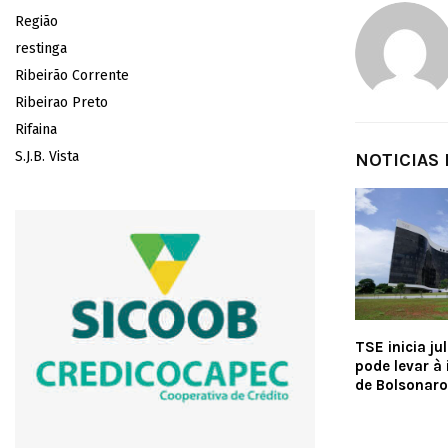
Região
restinga
Ribeirão Corrente
Ribeirao Preto
Rifaina
S.J.B. Vista
NOTICIAS
TSE inicia j
pode levar à 
de Bolsonaro