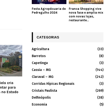
Festa Agropécuaria de
Franca Shopping vive
Pedregulho 2024
nova fase e amplia mix
com novas lojas,
restaurante...
CATEGORIAS
Agricultura
(33)
Barretos
(8)
Capetinga
(3)
Cassia – MG
(144)
Claraval – MG
(242)
ela cria
Corridas Hípicas Regionais
(3)
ntar para
Cristais Paulista
(269)
s no Estado
Delfinópolis
(38)
Economia
(5)