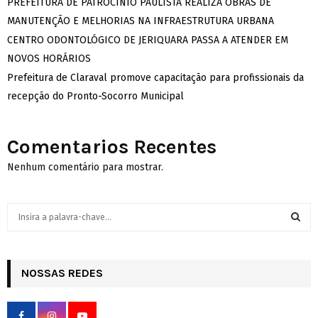
PREFEITURA DE PATROCÍNIO PAULISTA REALIZA OBRAS DE
MANUTENÇÃO E MELHORIAS NA INFRAESTRUTURA URBANA
CENTRO ODONTOLÓGICO DE JERIQUARA PASSA A ATENDER EM
NOVOS HORÁRIOS
Prefeitura de Claraval promove capacitação para profissionais da
recepção do Pronto-Socorro Municipal
Comentarios Recentes
Nenhum comentário para mostrar.
S
e
a
S
r
c
NOSSAS REDES
E
h
f
A
o