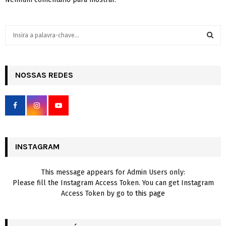
S
e
a
S
r
c
NOSSAS REDES
E
h
f
A
o
r
R
:
C
INSTAGRAM
H
This message appears for Admin Users only:
Please fill the Instagram Access Token. You can get Instagram
Access Token by go to
this page