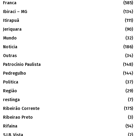
Franca
(585)
Ibiraci – MG
(134)
Itirapuã
(111)
Jeriquara
(90)
Mundo
(32)
Noticia
(186)
Outras
(34)
Patrocínio Paulista
(148)
Pedregulho
(144)
Politica
(37)
Região
(29)
restinga
(7)
Ribeirão Corrente
(175)
Ribeirao Preto
(3)
Rifaina
(54)
S.J.B. Vista
(2)